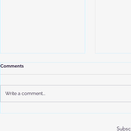
Comments
Write a comment...
2025 여름
워털루 경시 Gauss C 파트 완
전 정복!- 월드비전 자체 교재
Subsc