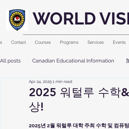
WORLD VIS
Us
Contact
Courses
Programs
Services
Events
All posts
Canadian Educational Information
Apr 24, 2025
1 min read
2025 워털루 수학
상!
2025년 2월 워털루 대학 주최 수학 및 컴퓨