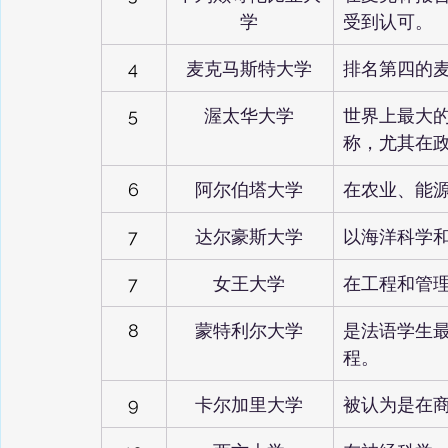
学
受到认可。
4
麦克马斯特大学
排名第四的
5
渥太华大学
世界上最大
称，尤其在
6
阿尔伯塔大学
在农业、能
7
达尔豪斯大学
以海洋科学
7
女王大学
在工程和管
8
蒙特利尔大学
是法语学生
程。
9
卡尔加里大学
被认为是在