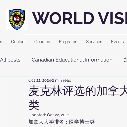
WORLD VIS
Us
Contact
Courses
Programs
Services
Events
All posts
Canadian Educational Information
Oct 22, 2024
2 min read
麦克林评选的加拿大
类
Updated:
Oct 22, 2024
加拿大大学排名：医学博士类